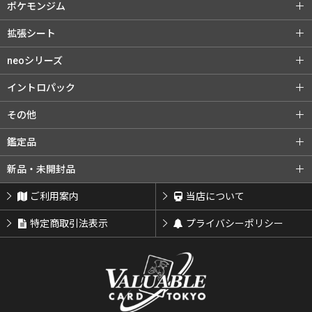
旧裏シリーズ (全商品)
第1弾（初版）
ポケモンジム
第1弾（★）
第2弾 ポケモンジャングル
ポケモンジム (全商品)
第1弾 タケシ
拡張シート
第3弾 化石の秘密
第4弾 ロケット団
第1弾 カスミ
第2弾 マチス
拡張シート (全商品)
第1弾 青版
neoシリーズ
旧裏プロモ
第2弾 エリカ
第3弾 カツラ
第2弾 赤版
第3弾 緑版
neoシリーズ (全商品)
第1弾 金・銀・新世界へ...
イントロパック
第3弾 ナツメ
リーダーズスタジアム
第2弾 遺跡をこえて...
第3弾 めざめる伝説
イントロパック (全商品)
フシギダネデッキ
その他
闇からの挑戦
第4弾 闇、そして光へ...
neoプロモ
ゼニガメデッキ
おまけカード
その他 (全商品)
クイックスターターギフト
鑑定品
プレミアムファイル
プレミアムファイル2
チコリータデッキ
チコリータデッキ 拡張
サザンアイランド
新ポケプロモ
鑑定品 (全商品)
PSA鑑定品
新品・未開封品
プレミアムファイル3
ワニノコデッキ
ワニノコデッキ 拡張
ARS鑑定品
その他鑑定品
新品・未開封品 (全商品)
BOX・パック
ご利用案内
当店について
サプライ類等
特定商取引法表示
プライバシーポリシー