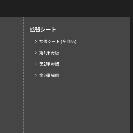
拡張シート
拡張シート (全商品)
第1弾 青版
第2弾 赤版
第3弾 緑版