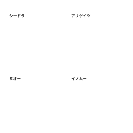
シードラ
アリゲイツ
ヌオー
イノムー