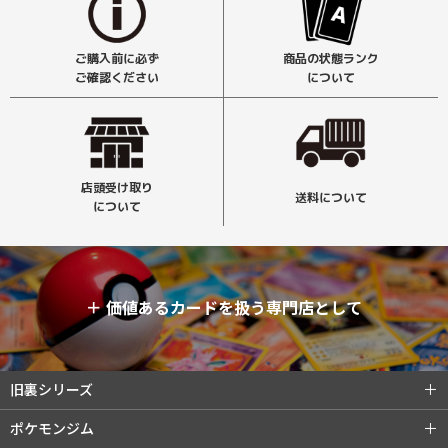
ご購入前に必ず
商品の状態ランク
ご確認ください
について
店頭受け取り
送料について
について
＋
価値あるカードを扱う専門店として
旧裏シリーズ
旧裏シリーズ (全商品)
第1弾（初版）
ポケモンジム