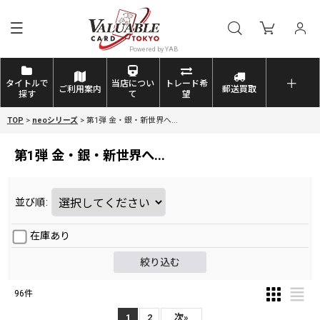
タイトルで
当店につい
トレード希
ご利用案内
郵送買取
探す
て
望
TOP
>
neoシリーズ
>
第1弾 金・銀・新世界へ...
第1弾 金・銀・新世界へ...
並び順
:
在庫あり
絞り込む
96
件
1
2
次
»