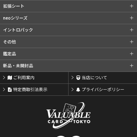
第1弾（★）
第2弾 ポケモンジャングル
ポケモンジム (全商品)
第1弾 タケシ
拡張シート
第3弾 化石の秘密
第4弾 ロケット団
第1弾 カスミ
第2弾 マチス
拡張シート (全商品)
第1弾 青版
neoシリーズ
旧裏プロモ
第2弾 エリカ
第3弾 カツラ
第2弾 赤版
第3弾 緑版
neoシリーズ (全商品)
第1弾 金・銀・新世界へ...
イントロパック
第3弾 ナツメ
リーダーズスタジアム
第2弾 遺跡をこえて...
第3弾 めざめる伝説
イントロパック (全商品)
フシギダネデッキ
その他
闇からの挑戦
第4弾 闇、そして光へ...
neoプロモ
ゼニガメデッキ
おまけカード
その他 (全商品)
クイックスターターギフト
鑑定品
プレミアムファイル
プレミアムファイル2
チコリータデッキ
チコリータデッキ 拡張
サザンアイランド
新ポケプロモ
鑑定品 (全商品)
PSA鑑定品
新品・未開封品
プレミアムファイル3
ワニノコデッキ
ワニノコデッキ 拡張
ARS鑑定品
その他鑑定品
新品・未開封品 (全商品)
BOX・パック
ご利用案内
当店について
サプライ類等
特定商取引法表示
プライバシーポリシー