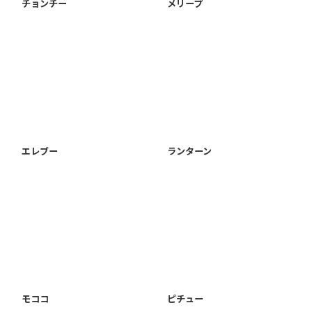
チョンチー
メリープ
エレブー
ランターン
モココ
ピチュー