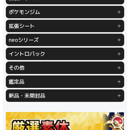
旧裏シリーズ (全商品)
第1弾（初版）
ポケモンジム
第1弾（★）
第2弾 ポケモンジャングル
ポケモンジム (全商品)
第1弾 タケシ
拡張シート
第3弾 化石の秘密
第4弾 ロケット団
第1弾 カスミ
第2弾 マチス
旧裏プロモ
拡張シート (全商品)
第1弾 青版
neoシリーズ
第2弾 エリカ
第3弾 カツラ
第2弾 赤版
第3弾 緑版
第3弾 ナツメ
リーダーズスタジアム
neoシリーズ (全商品)
第1弾 金・銀・新世界へ...
イントロパック
闇からの挑戦
第2弾 遺跡をこえて...
第3弾 めざめる伝説
イントロパック (全商品)
フシギダネデッキ
その他
第4弾 闇、そして光へ...
neoプロモ
ゼニガメデッキ
おまけカード
プレミアムファイル
プレミアムファイル2
その他 (全商品)
クイックスターターギフト
鑑定品
チコリータデッキ
チコリータデッキ 拡張
プレミアムファイル3
サザンアイランド
新ポケプロモ
ワニノコデッキ
ワニノコデッキ 拡張
鑑定品 (全商品)
PSA鑑定品
新品・未開封品
ARS鑑定品
その他鑑定品
新品・未開封品 (全商品)
BOX・パック
サプライ類等