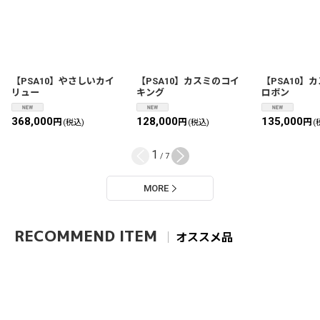
【PSA10】やさしいカイ
【PSA10】カスミのコイ
【PSA10】
リュー
キング
ロボン
368,000
128,000
135,000
円
円
円
(税込)
(税込)
(
1
/
7
MORE
オススメ品