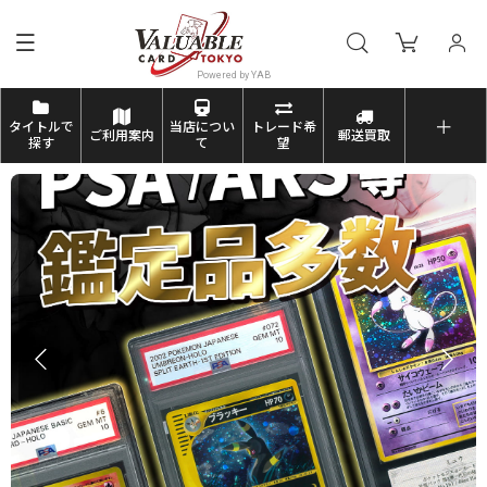
タイトルで
当店につい
トレード希
ご利用案内
郵送買取
探す
て
望