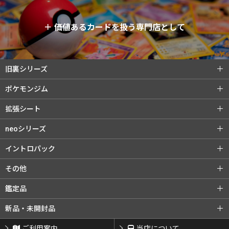
＋
価値あるカードを扱う専門店として
旧裏シリーズ
旧裏シリーズ (全商品)
第1弾（初版）
ポケモンジム
第1弾（★）
第2弾 ポケモンジャングル
ポケモンジム (全商品)
第1弾 タケシ
拡張シート
第3弾 化石の秘密
第4弾 ロケット団
第1弾 カスミ
第2弾 マチス
拡張シート (全商品)
第1弾 青版
neoシリーズ
旧裏プロモ
第2弾 エリカ
第3弾 カツラ
第2弾 赤版
第3弾 緑版
neoシリーズ (全商品)
第1弾 金・銀・新世界へ...
イントロパック
第3弾 ナツメ
リーダーズスタジアム
第2弾 遺跡をこえて...
第3弾 めざめる伝説
イントロパック (全商品)
フシギダネデッキ
その他
闇からの挑戦
第4弾 闇、そして光へ...
neoプロモ
ゼニガメデッキ
おまけカード
その他 (全商品)
クイックスターターギフト
鑑定品
プレミアムファイル
プレミアムファイル2
チコリータデッキ
チコリータデッキ 拡張
サザンアイランド
新ポケプロモ
鑑定品 (全商品)
PSA鑑定品
新品・未開封品
プレミアムファイル3
ワニノコデッキ
ワニノコデッキ 拡張
ARS鑑定品
その他鑑定品
新品・未開封品 (全商品)
BOX・パック
ご利用案内
当店について