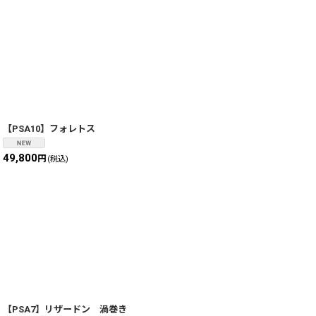
【PSA10】フォレトス
49,800
円
(税込)
【PSA7】リザードン 渦巻き