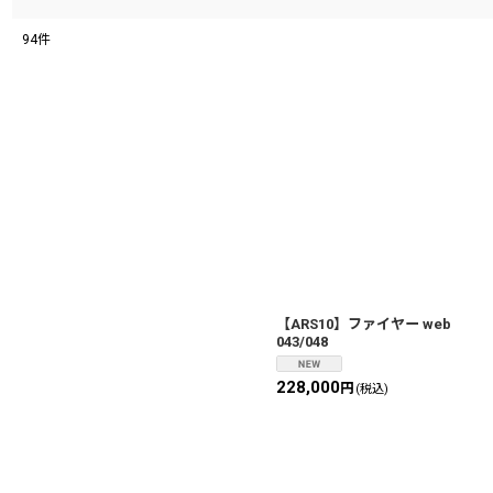
94
件
【ARS10】ファイヤー web
043/048
228,000
円
(税込)