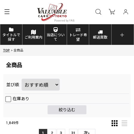
タイトルで
当店につい
トレード希
ご利用案内
郵送買取
探す
て
望
TOP
>
全商品
全商品
並び順
:
在庫あり
絞り込む
1,849
件
...
1
2
3
31
次
»