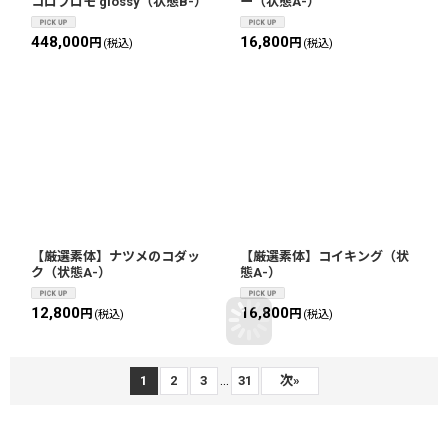
コロプロモ glossy（状態B-）
ー（状態A-）
448,000
16,800
円
円
(税込)
(税込)
【厳選素体】ナツメのコダッ
【厳選素体】コイキング（状
ク（状態A-）
態A-）
12,800
16,800
円
円
(税込)
(税込)
...
1
2
3
31
次
»