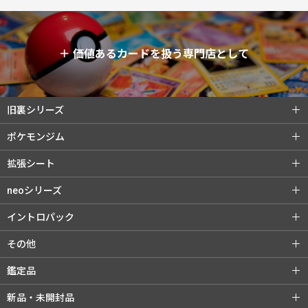
＋
価値あるカードを扱う専門店として
旧裏シリーズ
旧裏シリーズ (全商品)
第1弾（初版）
ポケモンジム
第1弾（★）
第2弾 ポケモンジャングル
ポケモンジム (全商品)
第1弾 タケシ
拡張シート
第3弾 化石の秘密
第4弾 ロケット団
第1弾 カスミ
第2弾 マチス
拡張シート (全商品)
第1弾 青版
neoシリーズ
旧裏プロモ
第2弾 エリカ
第3弾 カツラ
第2弾 赤版
第3弾 緑版
neoシリーズ (全商品)
第1弾 金・銀・新世界へ...
イントロパック
第3弾 ナツメ
リーダーズスタジアム
第2弾 遺跡をこえて...
第3弾 めざめる伝説
イントロパック (全商品)
フシギダネデッキ
その他
闇からの挑戦
第4弾 闇、そして光へ...
neoプロモ
ゼニガメデッキ
おまけカード
その他 (全商品)
クイックスターターギフト
鑑定品
プレミアムファイル
プレミアムファイル2
チコリータデッキ
チコリータデッキ 拡張
サザンアイランド
新ポケプロモ
鑑定品 (全商品)
PSA鑑定品
新品・未開封品