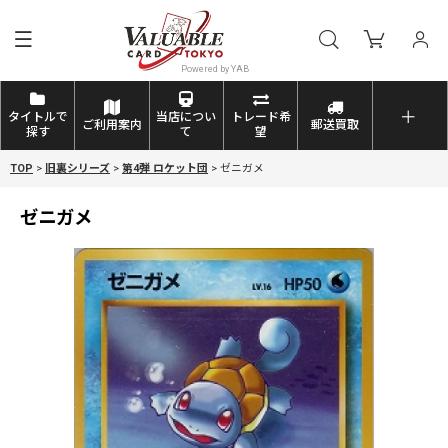
タイトルで
当店につい
トレード希
ご利用案内
郵送買取
探す
て
望
TOP
>
旧裏シリーズ
>
第4弾 ロケット団
>
ゼニガメ
ゼニガメ