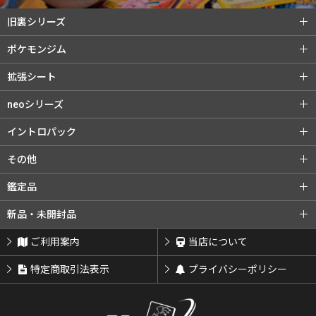
旧裏シリーズ
旧裏シリーズ (全商品)
第1弾（初版）
ポケモンジム
第1弾（★）
第2弾 ポケモンジャングル
ポケモンジム (全商品)
第1弾 タケシ
拡張シート
第3弾 化石の秘密
第4弾 ロケット団
第1弾 カスミ
第2弾 マチス
拡張シート (全商品)
第1弾 青版
neoシリーズ
旧裏プロモ
第2弾 エリカ
第3弾 カツラ
第2弾 赤版
第3弾 緑版
neoシリーズ (全商品)
第1弾 金・銀・新世界へ...
イントロパック
第3弾 ナツメ
リーダーズスタジアム
第2弾 遺跡をこえて...
第3弾 めざめる伝説
イントロパック (全商品)
フシギダネデッキ
その他
闇からの挑戦
第4弾 闇、そして光へ...
neoプロモ
ゼニガメデッキ
おまけカード
その他 (全商品)
クイックスターターギフト
鑑定品
プレミアムファイル
プレミアムファイル2
チコリータデッキ
チコリータデッキ 拡張
サザンアイランド
新ポケプロモ
鑑定品 (全商品)
PSA鑑定品
新品・未開封品
プレミアムファイル3
ワニノコデッキ
ワニノコデッキ 拡張
ARS鑑定品
その他鑑定品
新品・未開封品 (全商品)
BOX・パック
ご利用案内
当店について
サプライ類等
特定商取引法表示
プライバシーポリシー