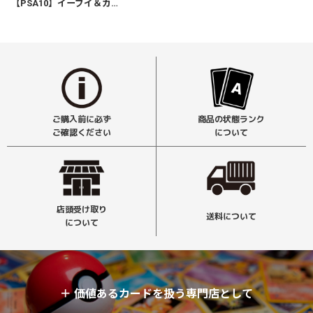
【PSA10】イーブイ＆カビゴンGX
[
297/SM-P
]
ご購入前に必ず
商品の状態ランク
ご確認ください
について
店頭受け取り
送料について
について
＋
価値あるカードを扱う専門店として