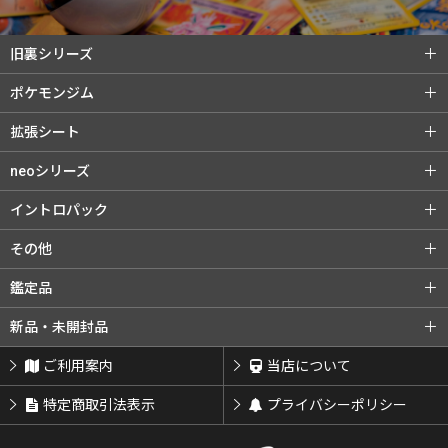
旧裏シリーズ
旧裏シリーズ (全商品)
第1弾（初版）
ポケモンジム
第1弾（★）
第2弾 ポケモンジャングル
ポケモンジム (全商品)
第1弾 タケシ
拡張シート
第3弾 化石の秘密
第4弾 ロケット団
第1弾 カスミ
第2弾 マチス
拡張シート (全商品)
第1弾 青版
neoシリーズ
旧裏プロモ
第2弾 エリカ
第3弾 カツラ
第2弾 赤版
第3弾 緑版
neoシリーズ (全商品)
第1弾 金・銀・新世界へ...
イントロパック
第3弾 ナツメ
リーダーズスタジアム
第2弾 遺跡をこえて...
第3弾 めざめる伝説
イントロパック (全商品)
フシギダネデッキ
その他
闇からの挑戦
第4弾 闇、そして光へ...
neoプロモ
ゼニガメデッキ
おまけカード
その他 (全商品)
クイックスターターギフト
鑑定品
プレミアムファイル
プレミアムファイル2
チコリータデッキ
チコリータデッキ 拡張
サザンアイランド
新ポケプロモ
鑑定品 (全商品)
PSA鑑定品
新品・未開封品
プレミアムファイル3
ワニノコデッキ
ワニノコデッキ 拡張
ARS鑑定品
その他鑑定品
新品・未開封品 (全商品)
BOX・パック
ご利用案内
当店について
サプライ類等
特定商取引法表示
プライバシーポリシー