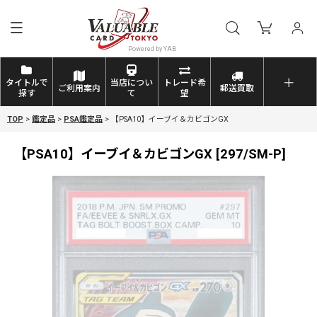
タイトルで
当店につい
トレード希
ご利用案内
郵送買取
探す
て
望
TOP
>
鑑定品
>
PSA鑑定品
>
【PSA10】イーブイ＆カビゴンGX
【PSA10】イーブイ＆カビゴンGX
[
297/SM-P
]