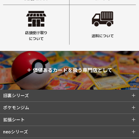
店頭受け取り
送料について
について
＋
価値あるカードを扱う専門店として
旧裏シリーズ
旧裏シリーズ (全商品)
第1弾（初版）
ポケモンジム
第1弾（★）
第2弾 ポケモンジャングル
ポケモンジム (全商品)
第1弾 タケシ
拡張シート
第3弾 化石の秘密
第4弾 ロケット団
第1弾 カスミ
第2弾 マチス
拡張シート (全商品)
第1弾 青版
neoシリーズ