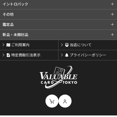
旧裏プロモ
第2弾 エリカ
第3弾 カツラ
第2弾 赤版
第3弾 緑版
neoシリーズ (全商品)
第1弾 金・銀・新世界へ...
イントロパック
第3弾 ナツメ
リーダーズスタジアム
第2弾 遺跡をこえて...
第3弾 めざめる伝説
イントロパック (全商品)
フシギダネデッキ
その他
闇からの挑戦
第4弾 闇、そして光へ...
neoプロモ
ゼニガメデッキ
おまけカード
その他 (全商品)
クイックスターターギフト
鑑定品
プレミアムファイル
プレミアムファイル2
チコリータデッキ
チコリータデッキ 拡張
サザンアイランド
新ポケプロモ
鑑定品 (全商品)
PSA鑑定品
新品・未開封品
プレミアムファイル3
ワニノコデッキ
ワニノコデッキ 拡張
ARS鑑定品
その他鑑定品
新品・未開封品 (全商品)
BOX・パック
ご利用案内
当店について
サプライ類等
特定商取引法表示
プライバシーポリシー