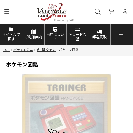
タイトルで
当店につい
トレード希
ご利用案内
郵送買取
探す
て
望
TOP
>
ポケモンジム
>
第1弾 タケシ
>
ポケモン図鑑
ポケモン図鑑