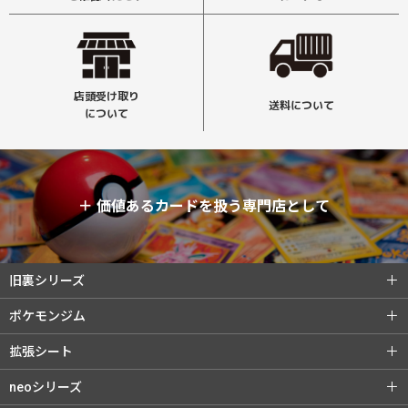
店頭受け取り
送料について
について
＋
価値あるカードを扱う専門店として
旧裏シリーズ
旧裏シリーズ (全商品)
第1弾（初版）
ポケモンジム
第1弾（★）
第2弾 ポケモンジャングル
ポケモンジム (全商品)
第1弾 タケシ
拡張シート
第3弾 化石の秘密
第4弾 ロケット団
第1弾 カスミ
第2弾 マチス
拡張シート (全商品)
第1弾 青版
neoシリーズ