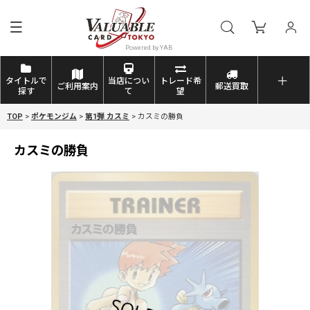
タイトルで
当店につい
トレード希
ご利用案内
郵送買取
探す
て
望
TOP
>
ポケモンジム
>
第1弾 カスミ
>
カスミの勝負
カスミの勝負