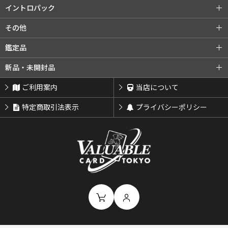
旧裏プロモ
第2弾 エリカ
第3弾 カツラ
第2弾 赤版
第3弾 緑版
neoシリーズ (全商品)
第1弾 金・銀・新世界へ...
イントロパック
第3弾 ナツメ
リーダーズスタジアム
第2弾 遺跡をこえて...
第3弾 めざめる伝説
イントロパック (全商品)
フシギダネデッキ
その他
闇からの挑戦
第4弾 闇、そして光へ...
neoプロモ
ゼニガメデッキ
おまけカード
その他 (全商品)
クイックスターターギフト
鑑定品
プレミアムファイル
プレミアムファイル2
チコリータデッキ
チコリータデッキ 拡張
サザンアイランド
新ポケプロモ
鑑定品 (全商品)
PSA鑑定品
新品・未開封品
プレミアムファイル3
ワニノコデッキ
ワニノコデッキ 拡張
ARS鑑定品
その他鑑定品
新品・未開封品 (全商品)
BOX・パック
ご利用案内
当店について
サプライ類等
特定商取引法表示
プライバシーポリシー