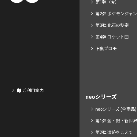
第1弾（★）
第2弾 ポケモンジャ
第3弾 化石の秘密
第4弾 ロケット団
旧裏プロモ
ご利用案内
neoシリーズ
neoシリーズ (全商品)
第1弾 金・銀・新世界へ
第2弾 遺跡をこえて...