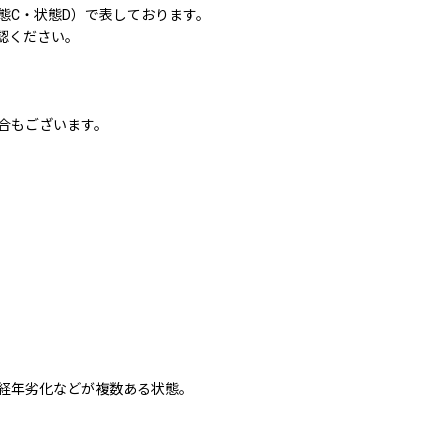
態C・状態D）で表しております。
認ください。
合もございます。
経年劣化などが複数ある状態。