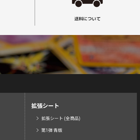
送料について
拡張シート
拡張シート (全商品)
第1弾 青版