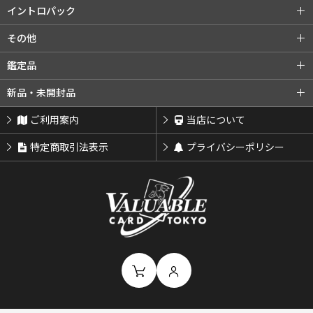
旧裏プロモ
第2弾 エリカ
第3弾 カツラ
第2弾 赤版
第3弾 緑版
neoシリーズ (全商品)
第1弾 金・銀・新世界へ...
イントロパック
第3弾 ナツメ
リーダーズスタジアム
第2弾 遺跡をこえて...
第3弾 めざめる伝説
イントロパック (全商品)
フシギダネデッキ
その他
闇からの挑戦
第4弾 闇、そして光へ...
neoプロモ
ゼニガメデッキ
おまけカード
その他 (全商品)
クイックスターターギフト
鑑定品
プレミアムファイル
プレミアムファイル2
チコリータデッキ
チコリータデッキ 拡張
サザンアイランド
新ポケプロモ
鑑定品 (全商品)
PSA鑑定品
新品・未開封品
プレミアムファイル3
ワニノコデッキ
ワニノコデッキ 拡張
ARS鑑定品
その他鑑定品
新品・未開封品 (全商品)
BOX・パック
ご利用案内
当店について
サプライ類等
特定商取引法表示
プライバシーポリシー