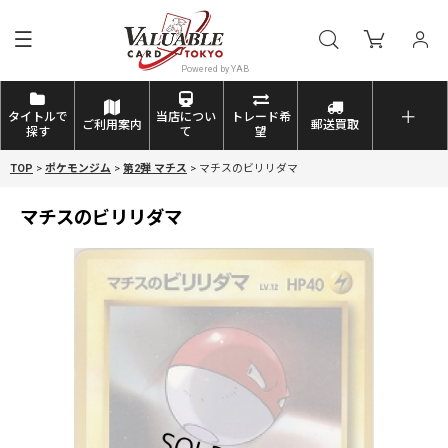
タイトルで
当店につい
トレード希
ご利用案内
郵送買取
探す
て
望
TOP
>
ポケモンジム
>
第2弾 マチス
>
マチスのビリリダマ
マチスのビリリダマ