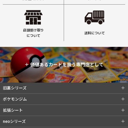
店頭受け取り
送料について
について
＋
価値あるカードを扱う専門店として
旧裏シリーズ
旧裏シリーズ (全商品)
第1弾（初版）
ポケモンジム
第1弾（★）
第2弾 ポケモンジャングル
ポケモンジム (全商品)
第1弾 タケシ
拡張シート
第3弾 化石の秘密
第4弾 ロケット団
第1弾 カスミ
第2弾 マチス
拡張シート (全商品)
第1弾 青版
neoシリーズ