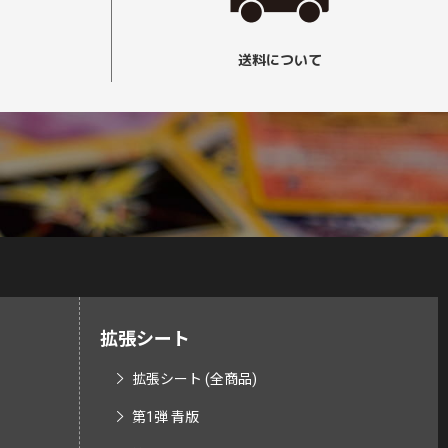
送料について
拡張シート
拡張シート (全商品)
第1弾 青版