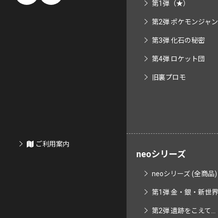
第1弾（★）
第2弾 ポケモンジャ
第3弾 化石の秘密
第4弾 ロケット団
旧裏プロモ
ご利用案内
neoシリーズ
neoシリーズ (全商品)
第1弾 金・銀・新世界へ
第2弾 遺跡をこえて...