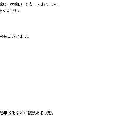
態C・状態D）で表しております。
認ください。
合もございます。
経年劣化などが複数ある状態。