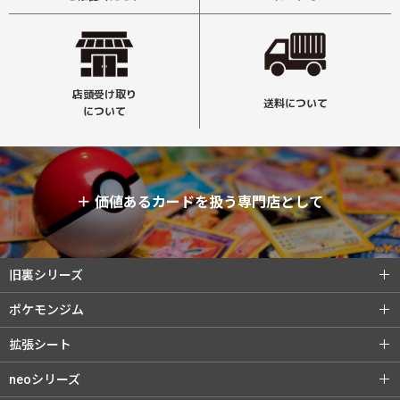
店頭受け取り
送料について
について
＋
価値あるカードを扱う専門店として
旧裏シリーズ
旧裏シリーズ (全商品)
第1弾（初版）
ポケモンジム
第1弾（★）
第2弾 ポケモンジャングル
ポケモンジム (全商品)
第1弾 タケシ
拡張シート
第3弾 化石の秘密
第4弾 ロケット団
第1弾 カスミ
第2弾 マチス
拡張シート (全商品)
第1弾 青版
neoシリーズ