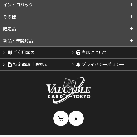
旧裏プロモ
第2弾 エリカ
第3弾 カツラ
第2弾 赤版
第3弾 緑版
neoシリーズ (全商品)
第1弾 金・銀・新世界へ...
イントロパック
第3弾 ナツメ
リーダーズスタジアム
第2弾 遺跡をこえて...
第3弾 めざめる伝説
イントロパック (全商品)
フシギダネデッキ
その他
闇からの挑戦
第4弾 闇、そして光へ...
neoプロモ
ゼニガメデッキ
おまけカード
その他 (全商品)
クイックスターターギフト
鑑定品
プレミアムファイル
プレミアムファイル2
チコリータデッキ
チコリータデッキ 拡張
サザンアイランド
新ポケプロモ
鑑定品 (全商品)
PSA鑑定品
新品・未開封品
プレミアムファイル3
ワニノコデッキ
ワニノコデッキ 拡張
ARS鑑定品
その他鑑定品
新品・未開封品 (全商品)
BOX・パック
ご利用案内
当店について
サプライ類等
特定商取引法表示
プライバシーポリシー