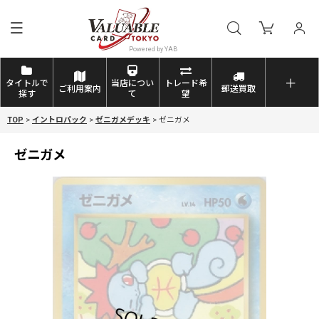
タイトルで
当店につい
トレード希
ご利用案内
郵送買取
探す
て
望
TOP
>
イントロパック
>
ゼニガメデッキ
>
ゼニガメ
ゼニガメ