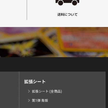
送料について
拡張シート
拡張シート (全商品)
第1弾 青版