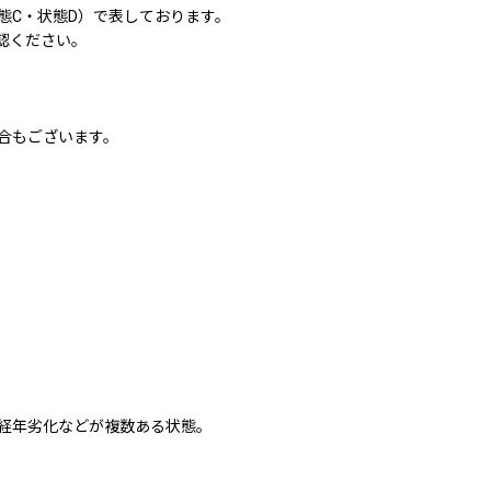
態C・状態D）で表しております。
認ください。
合もございます。
経年劣化などが複数ある状態。