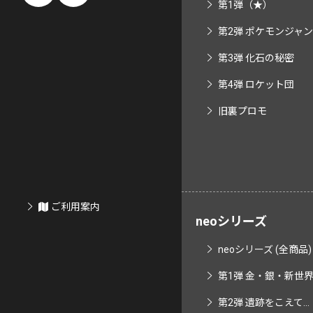
第1弾（★）
第2弾 ポケモンジャ
第3弾 化石の秘密
第4弾 ロケット団
旧裏プロモ
ご利用案内
neoシリーズ
neoシリーズ (全商品)
第1弾 金・銀・新世界へ
第2弾 遺跡をこえて...