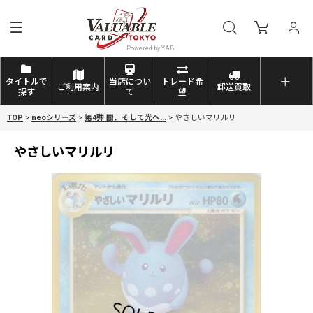
タイトルで
当店につい
トレード希
ご利用案内
郵送買取
探す
て
望
TOP
>
neoシリーズ
>
第4弾 闇、そして光へ...
>
やさしいマリルリ
やさしいマリルリ