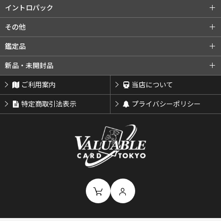
旧裏プロモ
第2弾 エリカ
第3弾 カツラ
第2弾 赤版
第3弾 緑版
neoシリーズ (全商品)
第1弾 金・銀・新世界へ...
イントロパック
第3弾 ナツメ
リーダーズスタジアム
第2弾 遺跡をこえて...
第3弾 めざめる伝説
イントロパック (全商品)
フシギダネデッキ
その他
闇からの挑戦
第4弾 闇、そして光へ...
neoプロモ
ゼニガメデッキ
おまけカード
その他 (全商品)
クイックスターターギフト
鑑定品
プレミアムファイル
プレミアムファイル2
チコリータデッキ
チコリータデッキ 拡張
サザンアイランド
新ポケプロモ
鑑定品 (全商品)
PSA鑑定品
新品・未開封品
プレミアムファイル3
ワニノコデッキ
ワニノコデッキ 拡張
ARS鑑定品
その他鑑定品
新品・未開封品 (全商品)
BOX・パック
ご利用案内
当店について
サプライ類等
特定商取引法表示
プライバシーポリシー