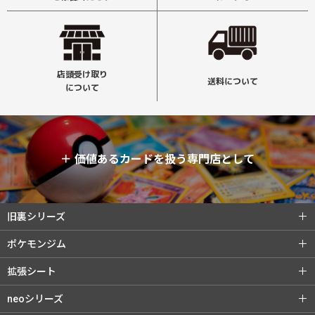
店頭受け取り
送料について
について
＋
価値あるカードを扱う専門店として
旧裏シリーズ
旧裏シリーズ (全商品)
第1弾（初版）
ポケモンジム
第1弾（★）
第2弾 ポケモンジャングル
ポケモンジム (全商品)
第1弾 タケシ
拡張シート
第3弾 化石の秘密
第4弾 ロケット団
第1弾 カスミ
第2弾 マチス
拡張シート (全商品)
第1弾 青版
neoシリーズ