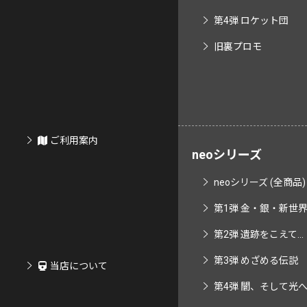
第4弾 ロケット団
旧裏プロモ
ご利用案内
neoシリーズ
neoシリーズ (全商品)
第1弾 金・銀・新世界へ
第2弾 遺跡をこえて...
第3弾 めざめる伝説
当店について
第4弾 闇、そして光へ..