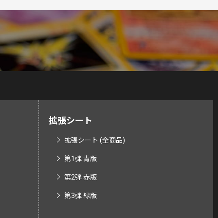
拡張シート
拡張シート (全商品)
第1弾 青版
第2弾 赤版
第3弾 緑版