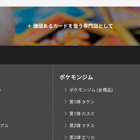
＋
価値あるカードを扱う専門店として
ポケモンジム
)
ポケモンジム (全商品)
第1弾 タケシ
第1弾 カスミ
ングル
第2弾 マチス
第2弾 エリカ