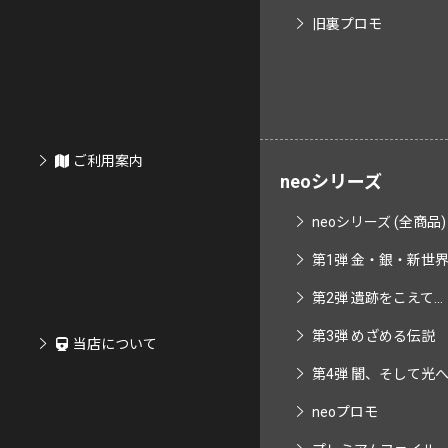
旧裏プロモ
ご利用案内
neoシリーズ
neoシリーズ (全商品)
第1弾 金・銀・新世界へ
第2弾 遺跡をこえて...
第3弾 めざめる伝説
当店について
第4弾 闇、そして光へ..
neoプロモ