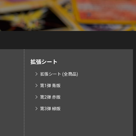
拡張シート
拡張シート (全商品)
第1弾 青版
第2弾 赤版
第3弾 緑版