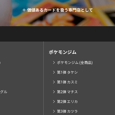
＋
価値あるカードを扱う専門店として
ポケモンジム
)
ポケモンジム (全商品)
第1弾 タケシ
第1弾 カスミ
ングル
第2弾 マチス
第2弾 エリカ
第3弾 カツラ