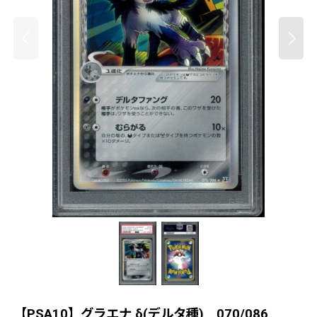
【PSA10】グラエナ δ(デルタ種) 070/086