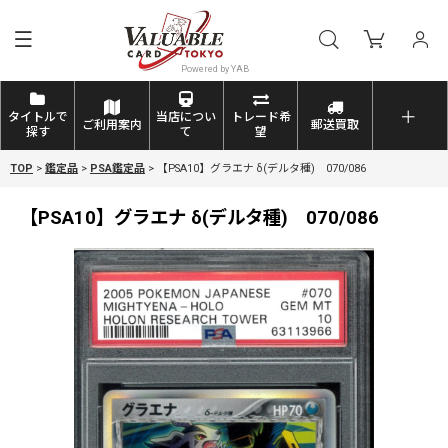
タイトルで
当店につい
トレード希
ご利用案内
郵送買取
探す
て
望
TOP
>
鑑定品
>
PSA鑑定品
>
【PSA10】グラエナ δ(デルタ種) 070/086
【PSA10】グラエナ δ(デルタ種) 070/086