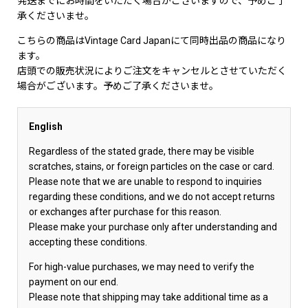
発送までにお時間をいただく場合がございますので、予めご了
承くださいませ。
こちらの商品はVintage Card Japanにて同時出品の商品になり
ます。
店頭での販売状況によりご注文をキャンセルとさせていただく
場合がございます。予めご了承くださいませ。
English
Regardless of the stated grade, there may be visible
scratches, stains, or foreign particles on the case or card.
Please note that we are unable to respond to inquiries
regarding these conditions, and we do not accept returns
or exchanges after purchase for this reason.
Please make your purchase only after understanding and
accepting these conditions.
For high-value purchases, we may need to verify the
payment on our end.
Please note that shipping may take additional time as a