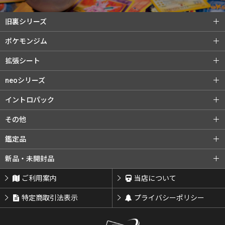
旧裏シリーズ
旧裏シリーズ (全商品)
第1弾（初版）
ポケモンジム
第1弾（★）
第2弾 ポケモンジャングル
ポケモンジム (全商品)
第1弾 タケシ
拡張シート
第3弾 化石の秘密
第4弾 ロケット団
第1弾 カスミ
第2弾 マチス
拡張シート (全商品)
第1弾 青版
neoシリーズ
旧裏プロモ
第2弾 エリカ
第3弾 カツラ
第2弾 赤版
第3弾 緑版
neoシリーズ (全商品)
第1弾 金・銀・新世界へ...
イントロパック
第3弾 ナツメ
リーダーズスタジアム
第2弾 遺跡をこえて...
第3弾 めざめる伝説
イントロパック (全商品)
フシギダネデッキ
その他
闇からの挑戦
第4弾 闇、そして光へ...
neoプロモ
ゼニガメデッキ
おまけカード
その他 (全商品)
クイックスターターギフト
鑑定品
プレミアムファイル
プレミアムファイル2
チコリータデッキ
チコリータデッキ 拡張
サザンアイランド
新ポケプロモ
鑑定品 (全商品)
PSA鑑定品
新品・未開封品
プレミアムファイル3
ワニノコデッキ
ワニノコデッキ 拡張
ARS鑑定品
その他鑑定品
新品・未開封品 (全商品)
BOX・パック
ご利用案内
当店について
サプライ類等
特定商取引法表示
プライバシーポリシー