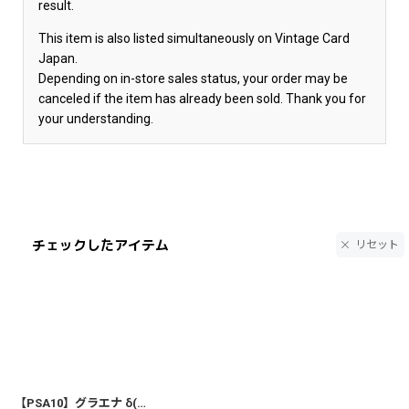
result.
This item is also listed simultaneously on Vintage Card
Japan.
Depending on in-store sales status, your order may be
canceled if the item has already been sold. Thank you for
your understanding.
チェックしたアイテム
リセット
【PSA10】グラエナ δ(デルタ種) 070/086