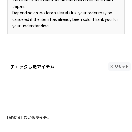
This item is also listed simultaneously on Vintage Card
Japan.
Depending on in-store sales status, your order may be
canceled if the item has already been sold. Thank you for
your understanding.
チェックしたアイテム
リセット
【ARS10】ひかるライチュウ