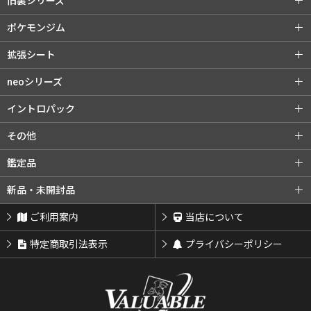
旧裏シリーズ
旧裏シリーズ (全商品)
第1弾（初版）
ポケモンジム
第1弾（★）
第2弾 ポケモンジャングル
ポケモンジム (全商品)
第1弾 タケシ
拡張シート
第3弾 化石の秘密
第4弾 ロケット団
第1弾 カスミ
第2弾 マチス
拡張シート (全商品)
第1弾 青版
neoシリーズ
旧裏プロモ
第2弾 エリカ
第3弾 カツラ
第2弾 赤版
第3弾 緑版
neoシリーズ (全商品)
第1弾 金・銀・新世界へ...
イントロパック
第3弾 ナツメ
リーダーズスタジアム
第2弾 遺跡をこえて...
第3弾 めざめる伝説
イントロパック (全商品)
フシギダネデッキ
その他
闇からの挑戦
第4弾 闇、そして光へ...
neoプロモ
ゼニガメデッキ
おまけカード
その他 (全商品)
クイックスターターギフト
鑑定品
プレミアムファイル
プレミアムファイル2
チコリータデッキ
チコリータデッキ 拡張
サザンアイランド
新ポケプロモ
鑑定品 (全商品)
PSA鑑定品
新品・未開封品
プレミアムファイル3
ワニノコデッキ
ワニノコデッキ 拡張
ARS鑑定品
その他鑑定品
新品・未開封品 (全商品)
BOX・パック
ご利用案内
当店について
サプライ類等
特定商取引法表示
プライバシーポリシー