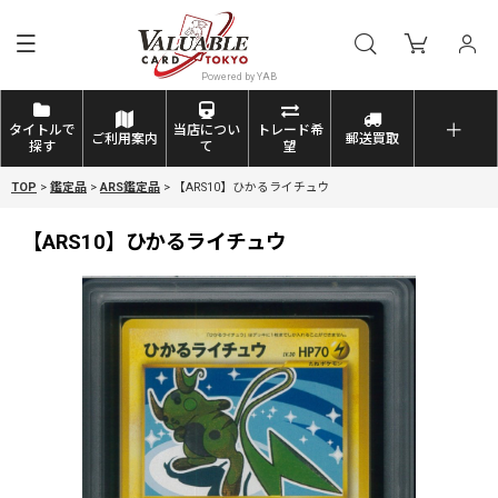
タイトルで
当店につい
トレード希
ご利用案内
郵送買取
探す
て
望
TOP
>
鑑定品
>
ARS鑑定品
>
【ARS10】ひかるライチュウ
【ARS10】ひかるライチュウ