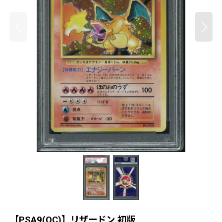
【PSA9(OC)】リザードン 初版