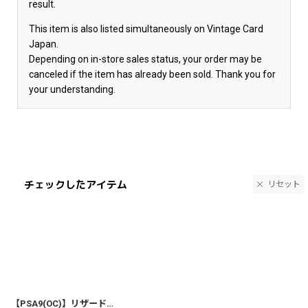
result.
This item is also listed simultaneously on Vintage Card
Japan.
Depending on in-store sales status, your order may be
canceled if the item has already been sold. Thank you for
your understanding.
チェックしたアイテム
リセット
【PSA9(OC)】リザードン 初版