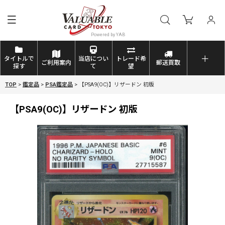
タイトルで
当店につい
トレード希
ご利用案内
郵送買取
探す
て
望
TOP
>
鑑定品
>
PSA鑑定品
>
【PSA9(OC)】リザードン 初版
【PSA9(OC)】リザードン 初版