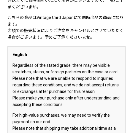
発送までにお時間をいただく場合がございますので、予めご了
承くださいませ。
こちらの商品はVintage Card Japanにて同時出品の商品になり
ます。
店頭での販売状況によりご注文をキャンセルとさせていただく
場合がございます。予めご了承くださいませ。
English
Regardless of the stated grade, there may be visible
scratches, stains, or foreign particles on the case or card.
Please note that we are unable to respond to inquiries
regarding these conditions, and we do not accept returns
or exchanges after purchase for this reason.
Please make your purchase only after understanding and
accepting these conditions.
For high-value purchases, we may need to verify the
payment on our end.
Please note that shipping may take additional time as a