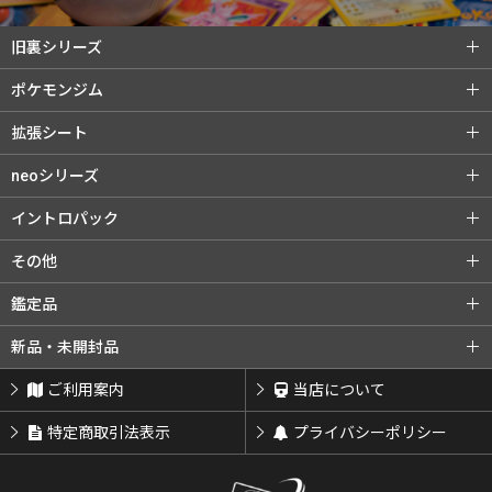
旧裏シリーズ
旧裏シリーズ (全商品)
第1弾（初版）
ポケモンジム
第1弾（★）
第2弾 ポケモンジャングル
ポケモンジム (全商品)
第1弾 タケシ
拡張シート
第3弾 化石の秘密
第4弾 ロケット団
第1弾 カスミ
第2弾 マチス
拡張シート (全商品)
第1弾 青版
neoシリーズ
旧裏プロモ
第2弾 エリカ
第3弾 カツラ
第2弾 赤版
第3弾 緑版
neoシリーズ (全商品)
第1弾 金・銀・新世界へ...
イントロパック
第3弾 ナツメ
リーダーズスタジアム
第2弾 遺跡をこえて...
第3弾 めざめる伝説
イントロパック (全商品)
フシギダネデッキ
その他
闇からの挑戦
第4弾 闇、そして光へ...
neoプロモ
ゼニガメデッキ
おまけカード
その他 (全商品)
クイックスターターギフト
鑑定品
プレミアムファイル
プレミアムファイル2
チコリータデッキ
チコリータデッキ 拡張
サザンアイランド
新ポケプロモ
鑑定品 (全商品)
PSA鑑定品
新品・未開封品
プレミアムファイル3
ワニノコデッキ
ワニノコデッキ 拡張
ARS鑑定品
その他鑑定品
新品・未開封品 (全商品)
BOX・パック
ご利用案内
当店について
サプライ類等
特定商取引法表示
プライバシーポリシー