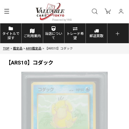
タイトルで
当店につい
トレード希
ご利用案内
郵送買取
探す
て
望
TOP
>
鑑定品
>
ARS鑑定品
>
【ARS10】コダック
【ARS10】コダック