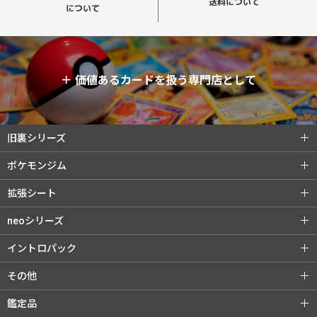
送料について
について
＋
価値あるカードを扱う専門店として
旧裏シリーズ
旧裏シリーズ (全商品)
第1弾（初版）
ポケモンジム
第1弾（★）
第2弾 ポケモンジャングル
ポケモンジム (全商品)
第1弾 タケシ
拡張シート
第3弾 化石の秘密
第4弾 ロケット団
第1弾 カスミ
第2弾 マチス
拡張シート (全商品)
第1弾 青版
neoシリーズ
旧裏プロモ
第2弾 エリカ
第3弾 カツラ
第2弾 赤版
第3弾 緑版
neoシリーズ (全商品)
第1弾 金・銀・新世界へ...
イントロパック
第3弾 ナツメ
リーダーズスタジアム
第2弾 遺跡をこえて...
第3弾 めざめる伝説
イントロパック (全商品)
フシギダネデッキ
その他
闇からの挑戦
第4弾 闇、そして光へ...
neoプロモ
ゼニガメデッキ
おまけカード
その他 (全商品)
クイックスターターギフト
鑑定品