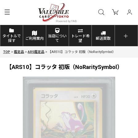
タイトルで
当店につい
トレード希
ご利用案内
郵送買取
探す
て
望
TOP
>
鑑定品
>
ARS鑑定品
>
【ARS10】コラッタ 初版（NoRaritySymbol）
【ARS10】コラッタ 初版（NoRaritySymbol）