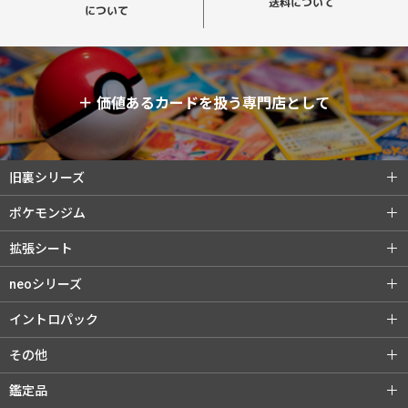
送料について
について
＋
価値あるカードを扱う専門店として
旧裏シリーズ
旧裏シリーズ (全商品)
第1弾（初版）
ポケモンジム
第1弾（★）
第2弾 ポケモンジャングル
ポケモンジム (全商品)
第1弾 タケシ
拡張シート
第3弾 化石の秘密
第4弾 ロケット団
第1弾 カスミ
第2弾 マチス
拡張シート (全商品)
第1弾 青版
neoシリーズ
旧裏プロモ
第2弾 エリカ
第3弾 カツラ
第2弾 赤版
第3弾 緑版
neoシリーズ (全商品)
第1弾 金・銀・新世界へ...
イントロパック
第3弾 ナツメ
リーダーズスタジアム
第2弾 遺跡をこえて...
第3弾 めざめる伝説
イントロパック (全商品)
フシギダネデッキ
その他
闇からの挑戦
第4弾 闇、そして光へ...
neoプロモ
ゼニガメデッキ
おまけカード
その他 (全商品)
クイックスターターギフト
鑑定品