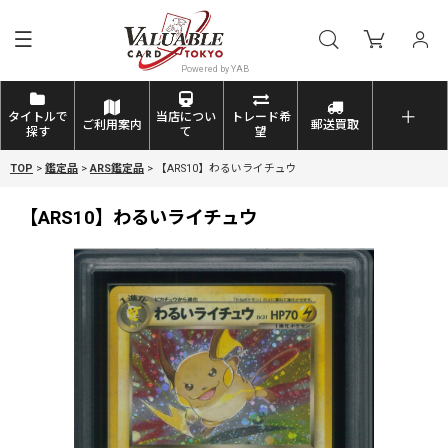
タイトルで
当店につい
トレード希
ご利用案内
郵送買取
探す
て
望
TOP
>
鑑定品
>
ARS鑑定品
>
【ARS10】わるいライチュウ
【ARS10】わるいライチュウ