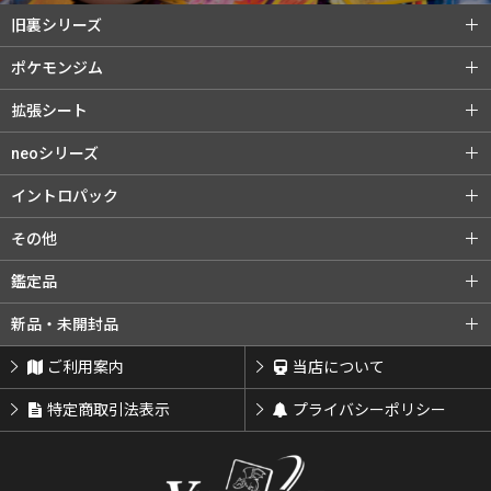
旧裏シリーズ
旧裏シリーズ (全商品)
第1弾（初版）
ポケモンジム
第1弾（★）
第2弾 ポケモンジャングル
ポケモンジム (全商品)
第1弾 タケシ
拡張シート
第3弾 化石の秘密
第4弾 ロケット団
第1弾 カスミ
第2弾 マチス
拡張シート (全商品)
第1弾 青版
neoシリーズ
旧裏プロモ
第2弾 エリカ
第3弾 カツラ
第2弾 赤版
第3弾 緑版
neoシリーズ (全商品)
第1弾 金・銀・新世界へ...
イントロパック
第3弾 ナツメ
リーダーズスタジアム
第2弾 遺跡をこえて...
第3弾 めざめる伝説
イントロパック (全商品)
フシギダネデッキ
その他
闇からの挑戦
第4弾 闇、そして光へ...
neoプロモ
ゼニガメデッキ
おまけカード
その他 (全商品)
クイックスターターギフト
鑑定品
プレミアムファイル
プレミアムファイル2
チコリータデッキ
チコリータデッキ 拡張
サザンアイランド
新ポケプロモ
鑑定品 (全商品)
PSA鑑定品
新品・未開封品
プレミアムファイル3
ワニノコデッキ
ワニノコデッキ 拡張
ARS鑑定品
その他鑑定品
新品・未開封品 (全商品)
BOX・パック
ご利用案内
当店について
サプライ類等
特定商取引法表示
プライバシーポリシー