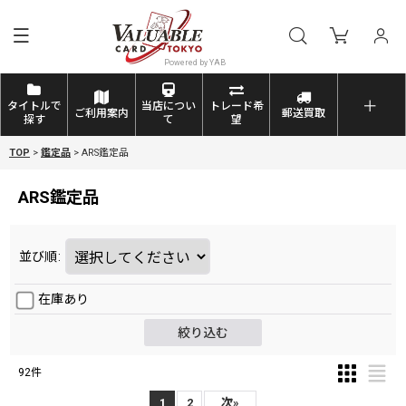
タイトルで
当店につい
トレード希
ご利用案内
郵送買取
探す
て
望
TOP
>
鑑定品
>
ARS鑑定品
ARS鑑定品
並び順
:
在庫あり
絞り込む
92
件
1
2
次
»