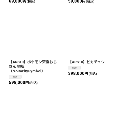
69,800
59,800
円
円
(税込)
(税込)
【ARS10】ポケモン交換おじ
【ARS10】ピカチュウ
さん 初版
（NoRaritySymbol）
398,000
円
(税込)
598,000
円
(税込)