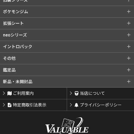
旧裏シリーズ
旧裏シリーズ (全商品)
第1弾（初版）
ポケモンジム
第1弾（★）
第2弾 ポケモンジャングル
ポケモンジム (全商品)
第1弾 タケシ
拡張シート
第3弾 化石の秘密
第4弾 ロケット団
第1弾 カスミ
第2弾 マチス
拡張シート (全商品)
第1弾 青版
neoシリーズ
旧裏プロモ
第2弾 エリカ
第3弾 カツラ
第2弾 赤版
第3弾 緑版
neoシリーズ (全商品)
第1弾 金・銀・新世界へ...
イントロパック
第3弾 ナツメ
リーダーズスタジアム
第2弾 遺跡をこえて...
第3弾 めざめる伝説
イントロパック (全商品)
フシギダネデッキ
その他
闇からの挑戦
第4弾 闇、そして光へ...
neoプロモ
ゼニガメデッキ
おまけカード
その他 (全商品)
クイックスターターギフト
鑑定品
プレミアムファイル
プレミアムファイル2
チコリータデッキ
チコリータデッキ 拡張
サザンアイランド
新ポケプロモ
鑑定品 (全商品)
PSA鑑定品
新品・未開封品
プレミアムファイル3
ワニノコデッキ
ワニノコデッキ 拡張
ARS鑑定品
その他鑑定品
新品・未開封品 (全商品)
BOX・パック
ご利用案内
当店について
サプライ類等
特定商取引法表示
プライバシーポリシー